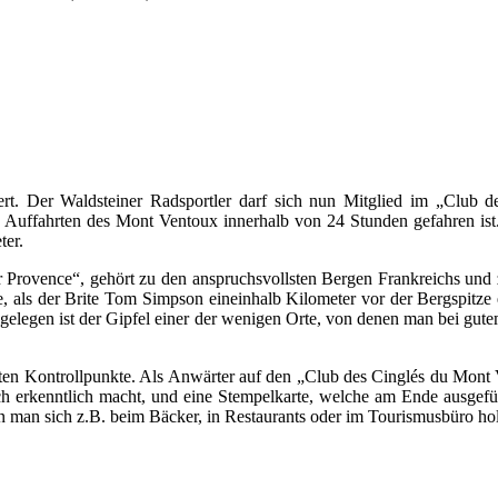
rt. Der Waldsteiner Radsportler darf sich nun Mitglied im „Club d
n Auffahrten des Mont Ventoux innerhalb von 24 Stunden gefahren ist
ter.
Provence“, gehört zu den anspruchsvollsten Bergen Frankreichs und 
te, als der Brite Tom Simpson eineinhalb Kilometer vor der Bergspitz
gelegen ist der Gipfel einer der wenigen Orte, von denen man bei gute
esten Kontrollpunkte. Als Anwärter auf den „Club des Cinglés du Mo
 erkenntlich macht, und eine Stempelkarte, welche am Ende ausgefül
nn man sich z.B. beim Bäcker, in Restaurants oder im Tourismusbüro hol