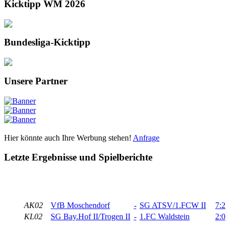
Kicktipp WM 2026
Bundesliga-Kicktipp
Unsere Partner
Hier könnte auch Ihre Werbung stehen!
Anfrage
Letzte Ergebnisse und Spielberichte
AK02
VfB Moschendorf
-
SG ATSV/1.FCW II
7:2
KL02
SG Bay.Hof II/Trogen II
-
1.FC Waldstein
2:0