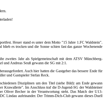
dern.
terladen!
portfest. Heuer stand es unter dem Motto "15 Jahre 1.FC Waldstein".
mal blieb es trocken und die Sonne schien fast das ganze Wochenende
n ihr zweites Jahr als Spielgemeinschaft mit dem ATSV Münchberg-
gel und Andreas Seuß gewann die SG mit 2:1.
rausgefordert. Auch hier hatten die Gastgeber das bessere Ende für
ller und Gastspieler Stefan Reck.
schiedenen Disziplinen um den Titel (siehe Bild): am Ende gewann
her Krawallerie". Im Anschluss traf die D-Jugend-SG der Waldsteiner
 Oliver Becher in der Verantwortung steht. Das Match der U13-
st TDC Lindau aufeinander. Der Trimm-Dich-Club gewann dieses Duell