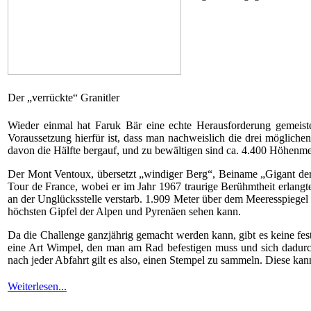
Der „verrückte“ Granitler
Wieder einmal hat Faruk Bär eine echte Herausforderung gemeiste
Voraussetzung hierfür ist, dass man nachweislich die drei mögliche
davon die Hälfte bergauf, und zu bewältigen sind ca. 4.400 Höhenme
Der Mont Ventoux, übersetzt „windiger Berg“, Beiname „Gigant der 
Tour de France, wobei er im Jahr 1967 traurige Berühmtheit erlang
an der Unglücksstelle verstarb. 1.909 Meter über dem Meeresspiegel 
höchsten Gipfel der Alpen und Pyrenäen sehen kann.
Da die Challenge ganzjährig gemacht werden kann, gibt es keine f
eine Art Wimpel, den man am Rad befestigen muss und sich dadurch
nach jeder Abfahrt gilt es also, einen Stempel zu sammeln. Diese ka
Weiterlesen...