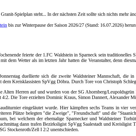
Granit-Spielplan steht... In der nächsten Zeit sollte sich nichts mehr än
tein
bis zur Winterpause der Saison 2026/27 (Stand: 16.07.2026) herun
chenende feierte der 1.FC Waldstein in Sparneck sein traditionelles S
it dem Wetter als im letzten Jahr hatten die Veranstalter, denn dies
nnerstag duellierte sich die zweite Waldsteiner Mannschaft, die i
mit dem Kreisklassisten SpVgg Döbra. Durch Tore von Christoph Schle
die Alten Herren auf und wurden von der SG Ahornberg/Leupoldsgrün he
it 4:2. Die Tore erzielten Dominic Kraus, Simon Dannert, Alexander Mü
diturnier eingeläutet wurde. Hier kämpften sechs Teams in vier ver
teren Plätze belegten "die Zweige", "Freundschaft" und die "Staanic
, bei welchem der ehemalige Sparnecker und Waldsteiner Torhüter
Nachmittag dann trafen Bezirksligist SpVgg Saalestadt und Kreisligi
e SG Stockenroth/Zell I 2:2 unentschieden.