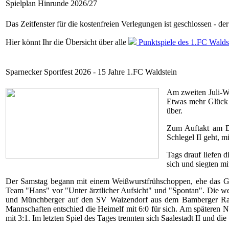
Spielplan Hinrunde 2026/27
Das Zeitfenster für die kostenfreien Verlegungen ist geschlossen - der 
Hier könnt Ihr die Übersicht über alle
Punktspiele des 1.FC Walds
Sparnecker Sportfest 2026 - 15 Jahre 1.FC Waldstein
Am zweiten Juli-Wo
Etwas mehr Glück m
über.
Zum Auftakt am Do
Schlegel II geht, 
Tags drauf liefen 
sich und siegten m
Der Samstag begann mit einem Weißwurstfrühschoppen, ehe das Gau
Team "Hans" vor "Unter ärztlicher Aufsicht" und "Spontan". Die wei
und Münchberger auf den SV Waizendorf aus dem Bamberger Raum
Mannschaften entschied die Heimelf mit 6:0 für sich. Am späteren 
mit 3:1. Im letzten Spiel des Tages trennten sich Saalestadt II und di