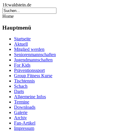
1fcwaldstein.de
Home
Hauptmenü
Startseite
Aktuell
Mitglied werden
Seniorenmannschaften
Jugendmannschaften
For Kids
Präventionssport
Group Fitness Kurse
Tischtennis
Schach
Darts
Allgemeine Infos
Termine
Downloads
Galerie
Archiv
Fan-Artikel
Impressum