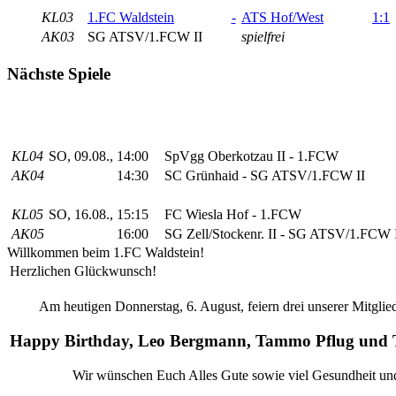
KL03
1.FC Waldstein
-
ATS Hof/West
1:1
AK03
SG ATSV/1.FCW II
spielfrei
Nächste Spiele
KL04
SO, 09.08., 14:00
SpVgg Oberkotzau II - 1.FCW
AK04
14:30
SC Grünhaid - SG ATSV/1.FCW II
KL05
SO, 16.08., 15:15
FC Wiesla Hof - 1.FCW
AK05
16:00
SG Zell/Stockenr. II - SG ATSV/1.FCW 
Willkommen beim 1.FC Waldstein!
Herzlichen Glückwunsch!
Am heutigen Donnerstag, 6. August, feiern drei unserer Mitglie
Happy Birthday, Leo Bergmann, Tammo Pflug und T
Wir wünschen Euch Alles Gute sowie viel Gesundheit und