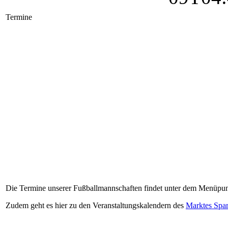
Termine
Tag
Datum
Beginn
Veranstaltu
Samstag
07.03.2026
19:00
80er-/90er-P
Mittwoch
08.04.2026
15:15
Jubiläumsfei
Samstag
11.04.2026
20:00
Jahreshaupt
Freitag
08.05.2026
20:15
Saisonabschl
Samstag
20.06.2026
19:00
Sonnwendfe
FR-SO
10.-12.07.2026
Sportfest
Samstag
15.08.2026
11:00
2. Sommer-D
Samstag
19.09.2026
18:00
Kärwaessen
Samstag
12.12.2026
Weihnachtsf
Die Termine unserer Fußballmannschaften findet unter dem Menüpun
Zudem geht es hier zu den Veranstaltungskalendern des
Marktes Spa