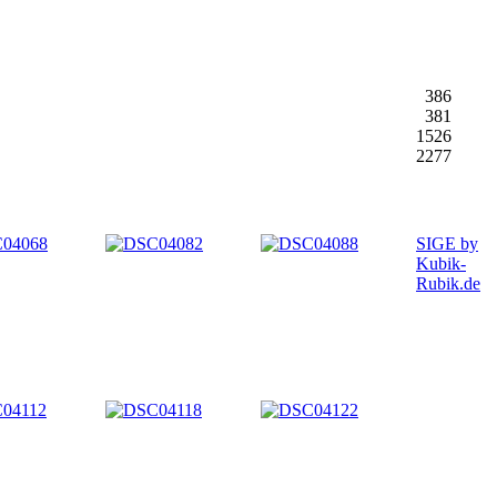
386
381
1526
2277
SIGE by
Kubik-
Rubik.de