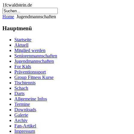
1fcwaldstein.de
Home
Jugendmannschaften
Hauptmenü
Startseite
Aktuell
Mitglied werden
Seniorenmannschaften
Jugendmannschaften
For Kids
Präventionssport
Group Fitness Kurse
Tischtennis
Schach
Darts
Allgemeine Infos
Termine
Downloads
Galerie
Archiv
Fan-Artikel
Impressum