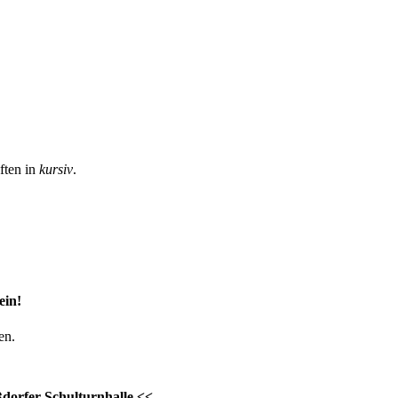
ften in
kursiv
.
ein!
en.
ßdorfer Schulturnhalle <<