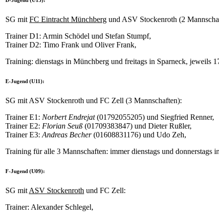
SG mit
FC Eintracht Münchberg
und ASV Stockenroth (2 Mannschaf
Trainer D1: Armin Schödel und Stefan Stumpf,
Trainer D2: Timo Frank und Oliver Frank,
Training: dienstags in Münchberg und freitags in Sparneck, jeweils 1
E-Jugend (U11):
SG mit ASV Stockenroth und FC Zell (3 Mannschaften):
Trainer E1:
Norbert Endrejat
(01792055205) und Siegfried Renner,
Trainer E2:
Florian Seuß
(01709383847) und Dieter Rußler,
Trainer E3:
Andreas Becher
(01608831176) und Udo Zeh,
Training für alle 3 Mannschaften: immer dienstags und donnerstags i
F-Jugend (U09):
SG mit
ASV Stockenroth
und FC Zell:
Trainer: Alexander Schlegel,