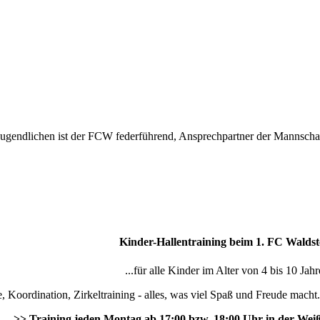
E-Jugendlichen ist der FCW federführend, Ansprechpartner der Mannscha
Kinder-Hallentraining beim 1. FC Waldst
...für alle Kinder im Alter von 4 bis 10 Jahr
, Koordination, Zirkeltraining - alles, was viel Spaß und Freude macht.
>> Training jeden Montag ab 17:00 bzw. 18:00 Uhr in der Wei