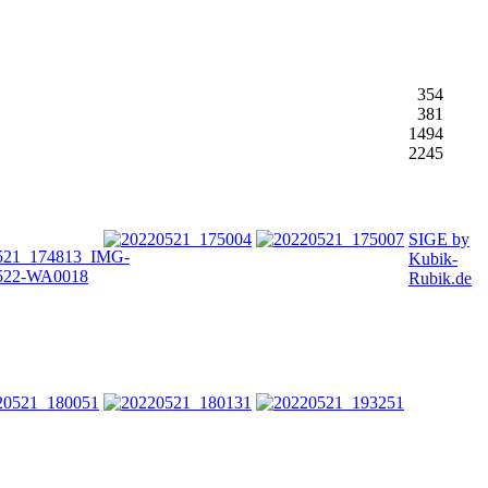
354
381
1494
2245
SIGE by
Kubik-
Rubik.de