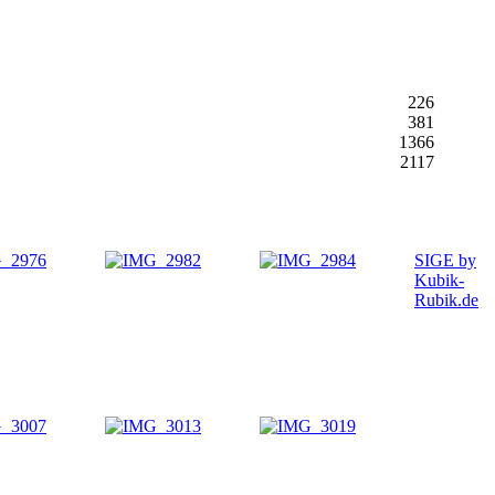
226
381
1366
2117
SIGE by
Kubik-
Rubik.de