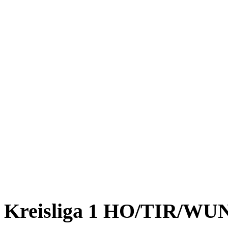
Lamser, Christian
Feist, Mario
Festel, Patrick
Gebhardt, Christian
Hofmann, Tobias
Kruppa, Matthias
Mieth, Andre
Oberländer, Niels
Pahlen, Sascha
Schneider, Jens
Ermer, Peter
Schwarz, Florian
Seiler, Michael
Kreisliga 1 HO/TIR/WU