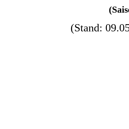
(Sais
(Stand: 09.0
Name
Ilic, Nemanja
Bauer, Jonas
Sturm, Sascha
Schreiner, Andreas
Wolf, Philipp
Pflug, Rainer
Roßner, Thomas
Rucker, Oliver
Ilic, Stefan