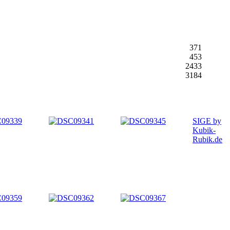
371
453
2433
3184
SIGE by
Kubik-
Rubik.de