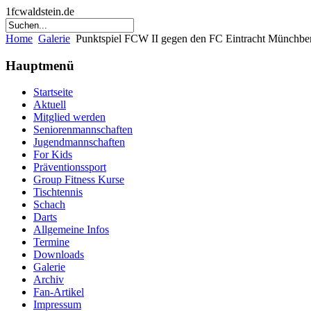
1fcwaldstein.de
Home
Galerie
Punktspiel FCW II gegen den FC Eintracht Münchber
Hauptmenü
Startseite
Aktuell
Mitglied werden
Seniorenmannschaften
Jugendmannschaften
For Kids
Präventionssport
Group Fitness Kurse
Tischtennis
Schach
Darts
Allgemeine Infos
Termine
Downloads
Galerie
Archiv
Fan-Artikel
Impressum