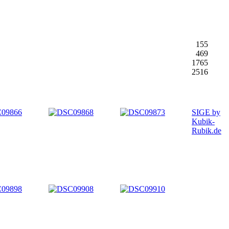
155
469
1765
2516
SIGE by
Kubik-
Rubik.de