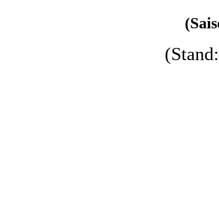
(Sais
(Stand
Name
Liga
Seiler, Peter
23
Seiler, Michael
23
Schaller, Sebastian
23
Ullmann, Tobias
23
Seiler, Jacob
22
Schratt, Paul
22
Seidel, Sandro
22
Weiß, Johannes
22
Stumpf, Stefan
20