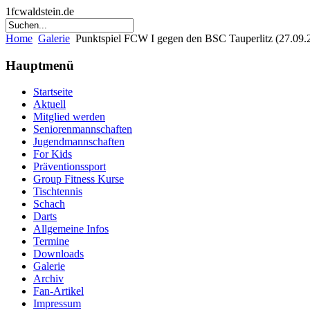
1fcwaldstein.de
Home
Galerie
Punktspiel FCW I gegen den BSC Tauperlitz (27.09.
Hauptmenü
Startseite
Aktuell
Mitglied werden
Seniorenmannschaften
Jugendmannschaften
For Kids
Präventionssport
Group Fitness Kurse
Tischtennis
Schach
Darts
Allgemeine Infos
Termine
Downloads
Galerie
Archiv
Fan-Artikel
Impressum