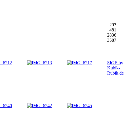
293
481
2836
3587
SIGE by
Kubik-
Rubik.de