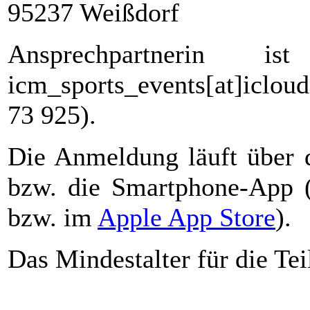
95237 Weißdorf
Ansprechpartnerin i
icm_sports_events[at]icl
73 925).
Die Anmeldung läuft über
bzw. die Smartphone-App 
bzw. im
Apple App Store
).
Das Mindestalter für die Te