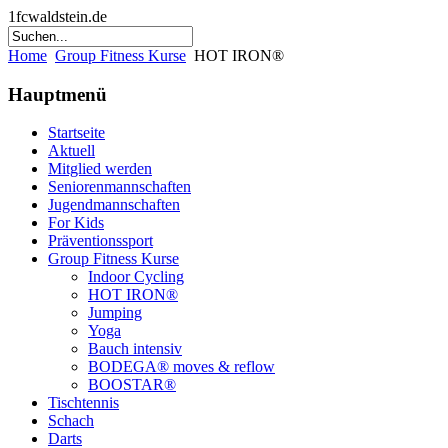
1fcwaldstein.de
Home
Group Fitness Kurse
HOT IRON®
Hauptmenü
Startseite
Aktuell
Mitglied werden
Seniorenmannschaften
Jugendmannschaften
For Kids
Präventionssport
Group Fitness Kurse
Indoor Cycling
HOT IRON®
Jumping
Yoga
Bauch intensiv
BODEGA® moves & reflow
BOOSTAR®
Tischtennis
Schach
Darts