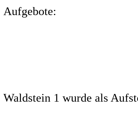
Aufgebote:
DC Waldstein 1:
DC Waldstein 2:
Alexander Müller (Kapitän)
Michael Schmidt (Kapi
Claudia Müller (Vize-Kap.)
Bastian Fuchs (Vize-Ka
Patrick Bär
Samuel Juchem
Lars Friedrich
Matthias Kruppa
Uwe Heinritz
Sebastian Kunert
Paul Schratt
Leon Müller
Mario Viertel
Werner Müller
Michael Weiß
Heiko Richter
Lukas Siegl
Regino Weber
Waldstein 1 wurde als Aufst
01
Samstag
13.09.2025
19:00
DC SP Leupoldsdorf 2
(H)
02
Samstag
27.09.2025
19:00
AS DP Wunsiedel
(H)
03
Samstag
04.10.2025
19:00
TP Dartz4 Wunsiedel
(A)
07
Samstag
18.10.2025
19:00
AS DP Wunsiedel
(A)