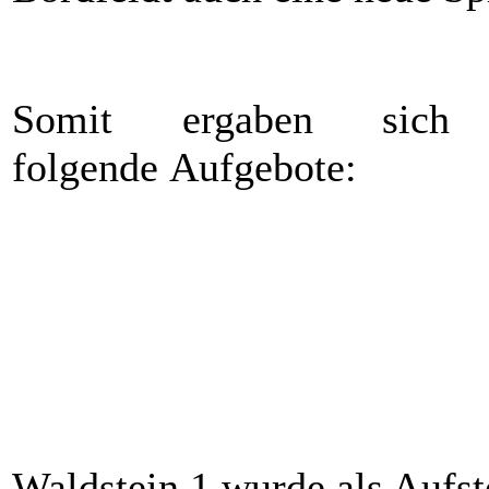
Somit ergaben sich 
folgende Aufgebote:
DC Waldstein 1:
DC Waldstein 2:
Alexander Müller (Kapitän)
Bastian Fuchs (Kapitän
Patrick Bär (Vize-Kap.)
Claudia Müller (Vize-K
Lars Friedrich
Franziska Bordfeldt
Uwe Heinritz
Samuel Juchem
Atilla Jäger
Matthias Kruppa
Sabrina Jäger
Sebastian Kunert
Markus Köhler
Leon Müller
Paul Schratt
Werner Müller
Michael Weiß
Heiko Richter
Lukas Siegl
Mario Viertel
Waldstein 1 wurde als Aufst