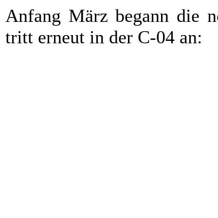
Anfang März begann die ne
tritt erneut in der C-04 an:
01
Samstag
01.03.2025
19:00
SG Schauenstein
(H)
02
Samstag
08.03.2025
19:00
SV Döb Schwarzenbach/Wa
03
Samstag
22.03.2025
19:00
DC FM Bernstein
(A)
08
Samstag
29.03.2025
19:00
DC FM Bernstein
(H)
04
Freitag
04.04.2025
19:00
GDev Bad Steben 1
(H)
05
Samstag
12.04.2025
19:00
San Chaoten Hof
(H)
06
Samstag
26.04.2025
19:00
SG Schauenstein
(A)
07
Samstag
03.05.2025
19:00
SV Döb Schwarzenbach/Wa
09
Samstag
31.05.2025
19:00
GDev Bad Steben 1
(A)
10
Samstag
07.06.2025
19:00
San Chaoten Hof
(A)