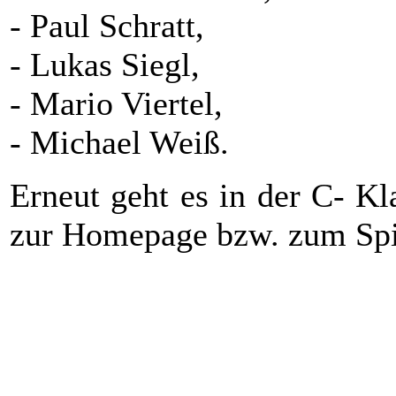
- Paul Schratt,
- Lukas Siegl,
- Mario Viertel,
- Michael Weiß.
Erneut geht es in der C- Kl
zur Homepage bzw. zum Spi
01
14.09.2024
spielfrei
02
Samstag
21.09.2024
19:00
DC Maximus Selb
(H)
03
Samstag
28.09.2024
19:00
Stone Fight Schönwald 3
(A
04
Samstag
12.10.2024
19:00
CD GB Münchberg
(A)
05
Samstag
26.10.2024
19:00
BA Mehlmeisel 2
(H)
06
09.11.2024
spielfrei