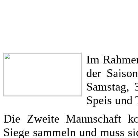
06
Freitag
14.11.2025
19:00
One 80 Bit Zeulenroda 3
(H
07
Samstag
29.11.2025
19:00
MF 23 Naila 1
(H)
09
Samstag
17.01.2026
19:00
HC Naila 3
(A)
10
Samstag
24.01.2026
19:00
San ZBZA Jamas Hof
(H)
Im Rahmen
der Saiso
Samstag, 
Speis und 
Die Zweite Mannschaft ko
Siege sammeln und muss sic