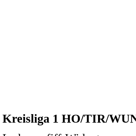
01
Samstag
28.03.2026
19:00
BSV Wespen 2
(H)
04
Samstag
25.04.2026
19:00
LP DM Hof
(H)
05
Samstag
09.05.2026
19:00
MF 23 Naila 66
(A)
06
Samstag
16.05.2026
19:00
BSV Wespen 2
(A)
07
Samstag
30.05.2026
19:00
SV Döb Schwarzenbach/Wa
08
Samstag
13.06.2026
19:00
SV Selbitz 1
(A)
03
Samstag
27.06.2026
19:00
SV Selbitz 1
(H)
09
Samstag
11.07.2026
19:00
LP DM Hof
(A)
10
Samstag
18.07.2026
19:00
MF 23 Naila 66
(H)
Kreisliga 1 HO/TIR/WU