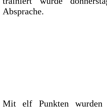
trainiert wurde donnerst
Absprache.
01
Freitag
01.03.2024
19:00
BK Hof 2
(A)
03
Samstag
16.03.2024
19:00
BA Faßmannsreuth 2
(H)
04
Samstag
06.04.2024
19:00
WBE Trogen 2
(A)
05
Samstag
13.04.2024
19:00
KE Hof 1
(H)
06
Samstag
20.04.2024
19:00
BK Hof 2
(H)
02
Freitag
26.04.2024
20:00
QD Tauperlitz 2
(A)
07
Samstag
04.05.2024
19:00
QD Tauperlitz 2
(H)
08
Freitag
17.05.2024
19:00
BA Faßmannsreuth 2
(A)
09
Samstag
25.05.2024
19:00
WBE Trogen 2
(H)
10
Samstag
08.06.2024
19:00
KE Hof 1
(A)
Mit elf Punkten wurden