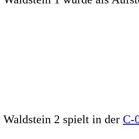
01
Samstag
07.03.2026
19:00
DH BS Münchberg 1
(A)
02
Samstag
14.03.2026
19:00
DC SP Leupoldsdorf 1
(H)
03
Samstag
18.04.2026
19:00
SG DS Grünhaid
(A)
05
Samstag
09.05.2026
19:00
HoRö Fants Holenbrunn 4
(
04
Samstag
23.05.2026
19:00
TP Dartz4 Wunsiedel
(A)
07
Samstag
30.05.2026
19:00
DC SP Leupoldsdorf 1
(A)
06
Samstag
06.06.2026
20:00
DH BS Münchberg 1
(H)
08
Samstag
13.06.2026
19:00
SG DS Grünhaid
(H)
09
Samstag
11.07.2026
19:00
TP Dartz4 Wunsiedel
(H)
10
Samstag
18.07.2026
19:00
HoRö Fants Holenbrunn 4
(
Waldstein 2 spielt in der
C-
02
Samstag
14.03.2026
19:00
SV Döb Schwarzenbach/Wa