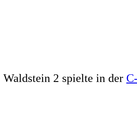
04
Samstag
25.10.2025
19:00
ZL DV Hof
(A)
05
Samstag
01.11.2025
19:00
SF Schönwald 3
(H)
06
Freitag
14.11.2025
19:00
DC SP Leupoldsdorf 2
(A)
08
Freitag
28.11.2025
19:00
TP Dartz4 Wunsiedel
(H)
09
Samstag
17.01.2026
19:00
ZL DV Hof
(H)
10
Samstag
24.01.2026
19:00
SF Schönwald 3
(A)
Waldstein 2 spielte in der
C
01
Samstag
13.09.2025
19:00
One 80 Bit Zeulenroda 3
(A
02
Freitag
26.09.2025
19:00
MF 23 Naila 1
(A)
03
Samstag
04.10.2025
19:00
Magic FSV Unterkotzau 4
(
04
Samstag
25.10.2025
19:00
HC Naila 3
(H)
05
Samstag
01.11.2025
19:00
San ZBZA Jamas Hof
(A)
08
Freitag
07.11.2025
19:00
Magic FSV Unterkotzau 4
(