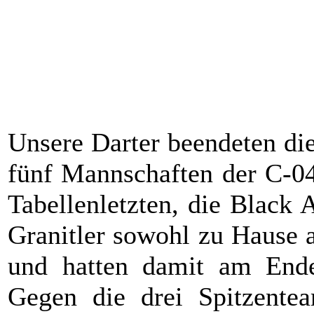
10
Freitag
15.11.2024
19:00
BA Mehlmeisel 2
(A)
07
Samstag
16.11.2024
19:00
DC Maximus Selb
(A)
08
Samstag
23.11.2024
19:00
Stone Fight Schönwald 3
(H
09
Samstag
30.11.2024
19:00
CD GB Münchberg
(H)
Unsere Darter beendeten die
fünf Mannschaften der C-04
Tabellenletzten, die Black
Granitler sowohl zu Hause 
und hatten damit am End
Gegen die drei Spitzentea