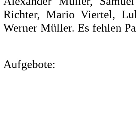
Alexander Müller, Samue
Richter, Mario Viertel, L
Werner Müller. Es fehlen P
Aufgebote:
DC Waldstein 1:
DC Waldstein 2:
Alexander Müller (Kapitän)
Michael Schmidt (Kapi
Heiko Richter (Vize-Kap.)
Claudia Müller (Vize-K
Patrick Bär
Bastian Fuchs
Uwe Heinritz
Samuel Juchem
Sebastian Kunert
Matthias Kruppa
Paul Schratt
Leon Müller
Mario Viertel
Werner Müller
Michael Weiß
Lukas Siegl
Regino Weber