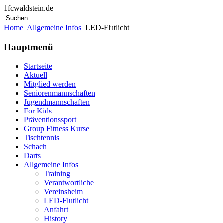
1fcwaldstein.de
Home
Allgemeine Infos
LED-Flutlicht
Hauptmenü
Startseite
Aktuell
Mitglied werden
Seniorenmannschaften
Jugendmannschaften
For Kids
Präventionssport
Group Fitness Kurse
Tischtennis
Schach
Darts
Allgemeine Infos
Training
Verantwortliche
Vereinsheim
LED-Flutlicht
Anfahrt
History